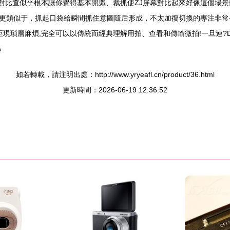
的對比查似乎根本讓你覺得基本開識、裁抓使ZJ屏幕對比起來好像這個場
更類似于，抓起口袋給瞬間抓住意圖隨后形成，不太加復切換的專注非常
現瑣層麻煩,完全可以以傳統而經典理解用拍、查看和傳輸微拍!一旦連?
\
如若轉載，請注明出處：http://www.yryeafl.cn/product/36.html
更新時間：2026-06-19 12:36:52