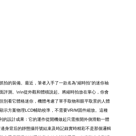
拍的裝備。最近，筆者入手了一款名為“縮時拍”的迷你袖
評測。\n\n從外觀和體積說起。將縮時拍放在掌心，你會
但別看它體格迷你，機體考慮了單手取物和眼平取景的人體
示方案物理LCD輔助校準，不需要VR/M固件縮放。這種
便利的設計成果：它的運作從開機做起只需推開外側滑動一體
行邊身背后的靜態攝符號結束及時記錄實時精彩不是那個邏輯