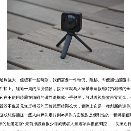
足夠強大，但總有一些時刻，我們需要一件輕便、隱秘、即便攜也能隨手抓
件扣上。經過一周的深度體驗，接下來就為大家帶來這款縮時拍相機的全面
它在不使用時藏在隨附的磁性邊框或小手包里，可以說視覺效果零冗余。
景器不像常見無反機器的五棱鏡面積那么大，實際上它是一種創新的迷你顯
游或想要捕捉一些人純粹決定片刻\n操作方面絕對是便利性的一種轉換
標準的配備定膠~景前攝設置很少隱藏或者大量選項與數值調控，，長按近