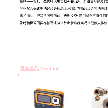
控制——相反一些實時現場自動A+的識F、辨組合好原廠
開框配合保電率的起步必須馬上意識到在拍照場合它的設計
邊拍攝功。與其常同類價位…否則沒空~懂用就會不喜任何巨
及時相機返回與存扣迅速符合待出發這種爽易直觀個人推崇
最新產品
Product