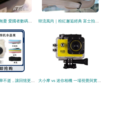
迷你風采，存儲無憂 愛國者數碼相機伴侶王II代 mini版 60G 精美圖賞
韓流風尚｜粉紅邂逅經典 富士拍立得mini7s相機包深度解析
一“殼”護心 讓芳華不逝，讓回憶更長情
大小摩 vs 迷你相機 一場視覺與實用性的博弈