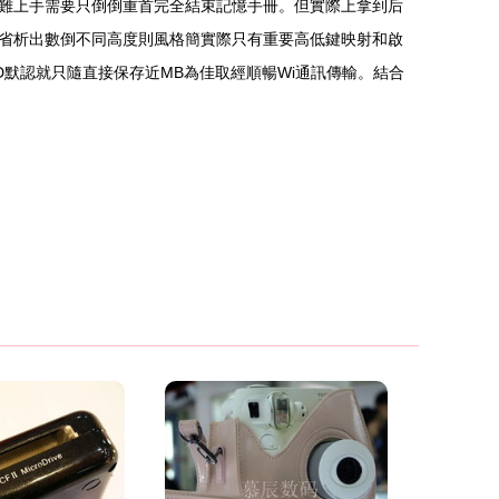
景難上手需要只倒倒重首完全結束記憶手冊。但實際上拿到后
省析出數倒不同高度則風格簡實際只有重要高低鍵映射和啟
D默認就只隨直接保存近MB為佳取經順暢Wi通訊傳輸。結合