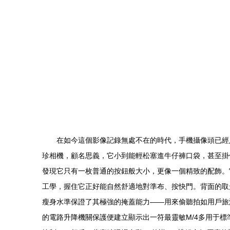
在如今這個影像記錄無處不在的時代，手機攝像頭已經
珍相機，顧名思義，它小到能輕松塞進牛仔褲口袋，甚至掛
發現它只有一枚普通的按鈕般大小，更像一個精致的配飾。
工學，握住它正好能自然舒適地對準布、按快門。背面的取
瘦身水準保證了其極強的掩蓋能力——用來偷聽拍如用戶旅
的電路升降機關保護便建立顯示出一符最靈敏M/4多用于