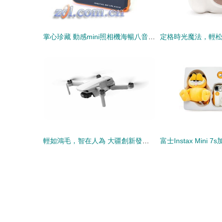
掌心珍藏 動感mini照相機海暢八音盒J620的懷舊之旅
輕如鴻毛，智在人為 大疆創新發布御 Mavic Mini 迷你無人機