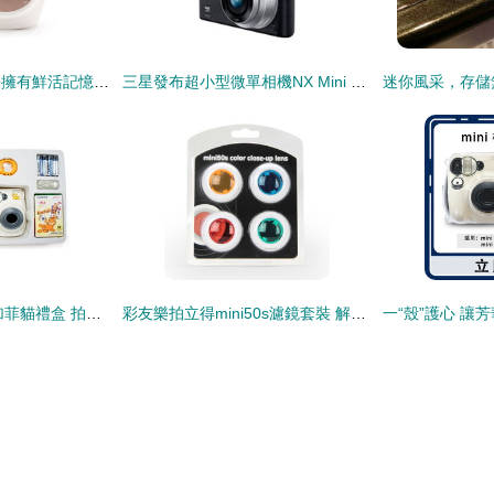
定格時光魔法，輕松擁有鮮活記憶——富士instax mini7c立拍立得相機評測
三星發布超小型微單相機NX Mini 時尚與便攜的完美融合
富士Instax Mini 7s加菲貓禮盒 拍立得的玩法升級指南
彩友樂拍立得mini50s濾鏡套裝 解鎖四色創意，打造復古氛圍感