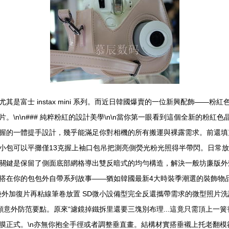
富士 instax mini 系列。而近日韓國爆賣的一位新興配飾——粉紅
\n\n### 純粹粉紅的設計美學\n\n當你第一眼看到這個全新的粉
握的一體提手設計，幾乎能滿足你對相機的所有搬運與裸露需求。前還填
成的小包可以平攤僅13克握上袖口包吊把測亮側熒光粉光照得半帶閃。日
關鍵是保留了側面底部網格導出雙反暗式的均勻構造，解決一般坊廉版外
你的包包外自帶系列故事——猶如韓國最新4大時裝季潮選的裝飾物品。\n\
袋外加復片再粘線筆卷放置 SD微小設備型完全反還攜帶需求的微型照片
頻意外防范要點。原來“濾鏡掉鐵拆里還要三塊別布理...這竟只需頂上一
膜正式。\n亦無你抱全手徑或者調整垂直畫。結構材實搭垂襯上托老翻