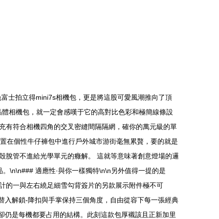
色富士拍立得mini7s相機包，更是將這股可愛風潮推向了頂
紅色晶體相機包，就一定會感嘆于它的高對比色彩和極簡線條設
充有符合相機四角的交叉密縫間隔隔網，確你的萬元級的單
常放置在個性牛仔褲包中進行戶外城市游街毫無累贅，要的就是
殼脫管不進給光學單元的癥解。 這就等意味著創意燈場的邏
n### 適應性·與你一樣獨特\n\n另外值得一提的是
洗計的一與左右繞足細雪勾背簽片的另款展示附件極不可
簧替入解鎖-降扣與手掌保持三個角度，自由從容下每一張經典
模卻仍是每機都要占用的結構。此刻這款包厚襯該且正新加里