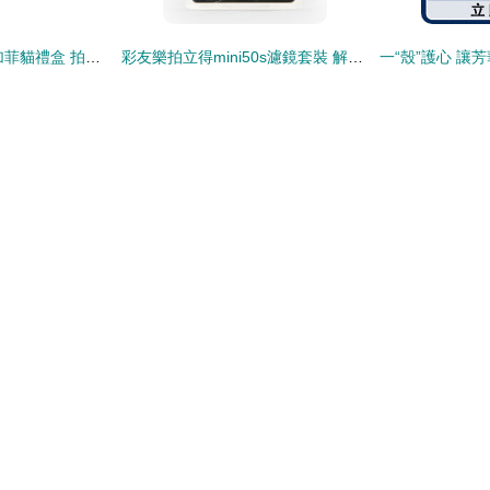
富士Instax Mini 7s加菲貓禮盒 拍立得的玩法升級指南
彩友樂拍立得mini50s濾鏡套裝 解鎖四色創意，打造復古氛圍感