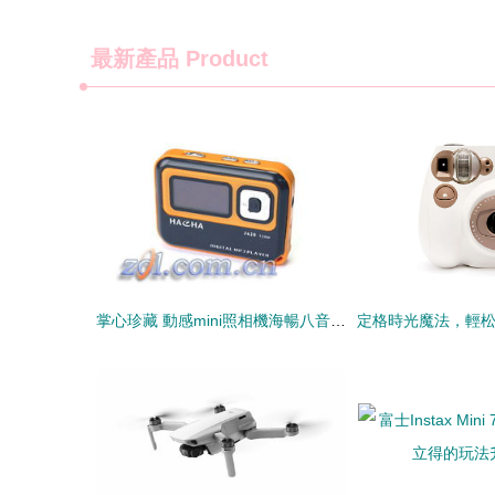
最新產品
Product
掌心珍藏 動感mini照相機海暢八音盒J620的懷舊之旅