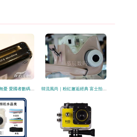
迷你風采，存儲無憂 愛國者數碼相機伴侶王II代 mini版 60G 精美圖賞
韓流風尚｜粉紅邂逅經典 富士拍立得mini7s相機包深度解析