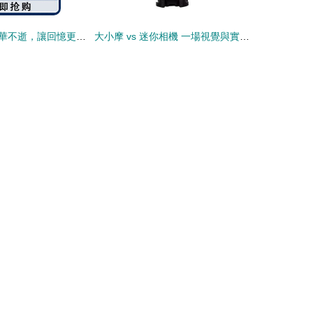
一“殼”護心 讓芳華不逝，讓回憶更長情
大小摩 vs 迷你相機 一場視覺與實用性的博弈