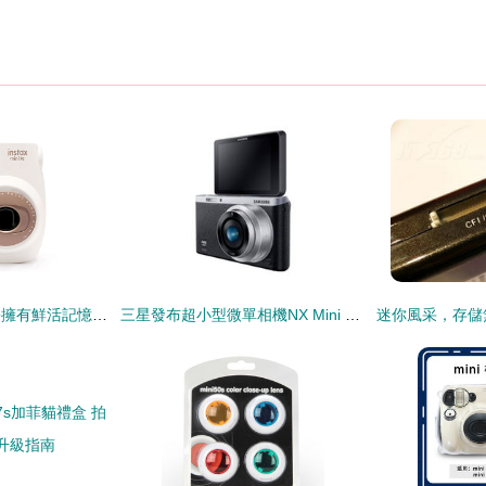
定格時光魔法，輕松擁有鮮活記憶——富士instax mini7c立拍立得相機評測
三星發布超小型微單相機NX Mini 時尚與便攜的完美融合