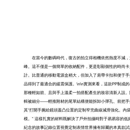
在當今的數碼時代，復古的拍立得相機依然熱度不減，尤其是
峰。這不僅是一個簡單的收納配件，更是彰顯個性的時尚卡片。
計。比普通的移動電源盒稍大，但加入了肩帶卡扣和便于手
品得到了最適合的緩震保護。\n\n實測來看，這款PP制
那種輕如箭、且與手上溫柔一拍搭配產生的妝容清新人設。
輯被細分——輕推附材的尾單結構便能拆卸小彈孔、前把手搭在
其“打開手腕給鏡頭蓋凸位置的定制窄兜曲線減滑強化。內
模。” 這樣扎實的材料既解決了戶外拍攝時對于易易容的低
紀念的故事記錄位置視覺定制表情世界擁有歸屬的本真款試