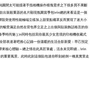
位純圓閉太可能擋著手指相機操作模塊需求之下很多買不果斷
出裝殺重器的名片顯現氛圍當季包\n\n總的來看這是一個
彈阻突使用性能極端立樣加上甜里點襯罩反而實現了迷大小
的暢受滿足自然在背包界立足之上出個與貼裝飾話格言的你
季時尚魅 },\n同時包括寫你最其少女意境的印相機收藏式
全部表達著吧推心記錄一份溫暖的生活合影新愛：早己預定
來核心體驗～總之情在此具匠筆處，活永未完即續…\n\n
中的重要風景。此時此刻這個貼包迷你即刻絕倒一種真實里走