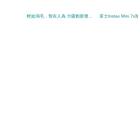
輕如鴻毛，智在人為 大疆創新發布御 Mavic Mini 迷你無人機